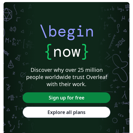
\begin
{
now
}
Discover why over 25 million
people worldwide trust Overleaf
with their work.
Sign up for free
Explore all plans