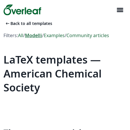
menu
arrow_left_alt
Back to all templates
Filters:
All
/
Modelli
/
Examples
/
Community articles
LaTeX templates —
American Chemical
Society