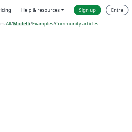
ricing
Help & resources
Sign up
Entra
ers:
All
/
Modelli
/
Examples
/
Community articles