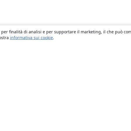
 per finalità di analisi e per supportare il marketing, il che può co
nostra
informativa sui cookie
.
About
About us
Careers
Blog