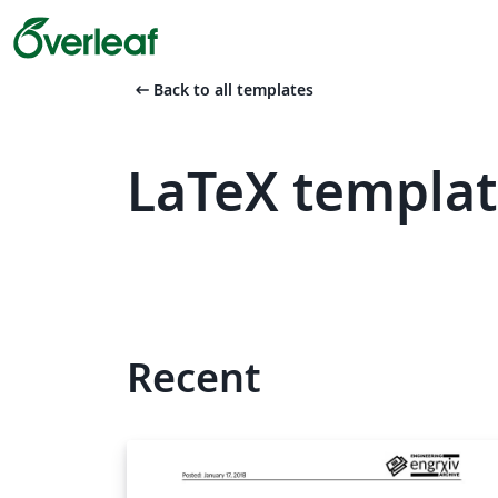
arrow_left_alt
Back to all templates
LaTeX templa
Recent