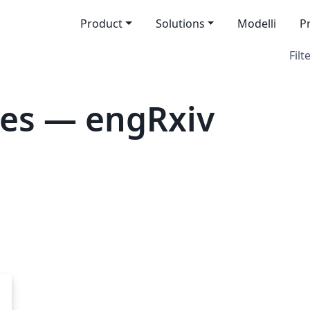
Product
Solutions
Modelli
P
Filt
tes — engRxiv