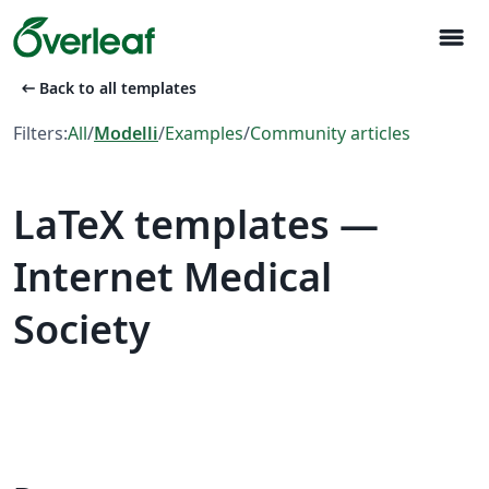
menu
arrow_left_alt
Back to all templates
Filters:
All
/
Modelli
/
Examples
/
Community articles
LaTeX templates —
Internet Medical
Society