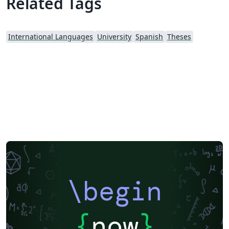
Related Tags
International Languages
University
Spanish
Theses
\begin
{
now
}