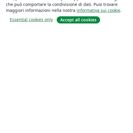
che può comportare la condivisione di dati. Puoi trovare
maggiori informazioni nella nostra
informativa sui cookie
.
Essential cookies only
Accept all cookies
About
About us
Careers
Blog
Solutions
For business
For universities