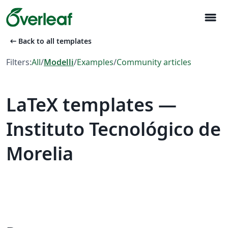
menu
arrow_left_alt
Back to all templates
Filters:
All
/
Modelli
/
Examples
/
Community articles
LaTeX templates —
Instituto Tecnológico de
Morelia