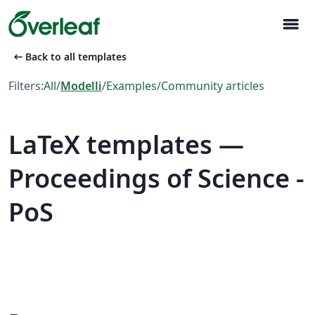
menu
arrow_left_alt
Back to all templates
Filters:
All
/
Modelli
/
Examples
/
Community articles
LaTeX templates —
Proceedings of Science -
PoS