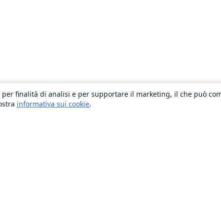
 per finalità di analisi e per supportare il marketing, il che può co
nostra
informativa sui cookie
.
About
About us
Careers