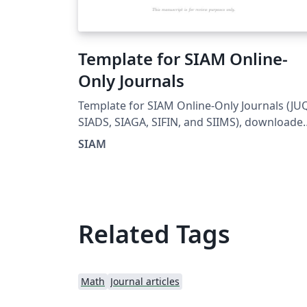
Template for SIAM Online-
Only Journals
Template for SIAM Online-Only Journals (JU
SIADS, SIAGA, SIFIN, and SIIMS), downloade
from SIAM homepage on March 14, 2018.
SIAM
Related Tags
Math
Journal articles