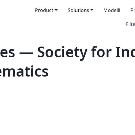
Product
Solutions
Modelli
P
Filt
s — Society for In
ematics