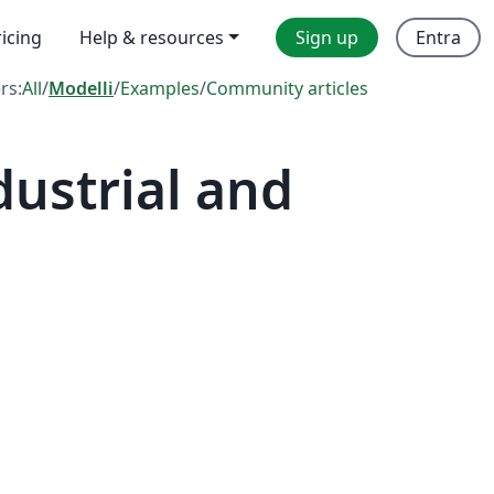
ricing
Help & resources
Sign up
Entra
ers:
All
/
Modelli
/
Examples
/
Community articles
dustrial and