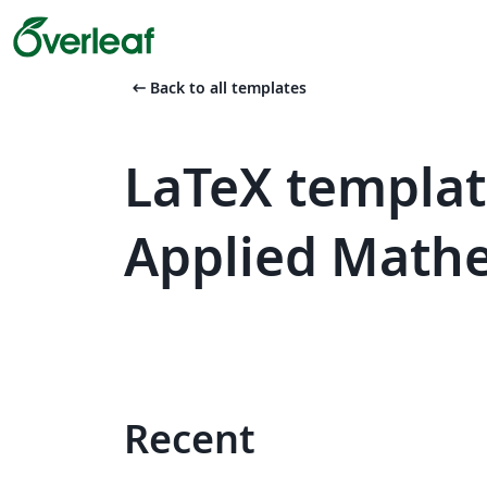
arrow_left_alt
Back to all templates
LaTeX template
Applied Math
Recent