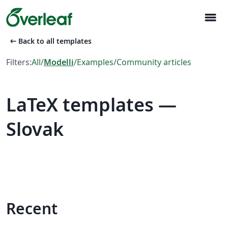
menu
arrow_left_alt
Back to all templates
Filters:
All
/
Modelli
/
Examples
/
Community articles
LaTeX templates —
Slovak
Recent