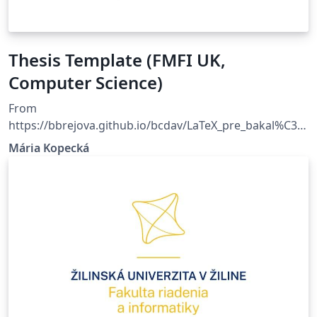
Thesis Template (FMFI UK,
Computer Science)
From
https://bbrejova.github.io/bcdav/LaTeX_pre_bakal%C3%
A1rsku_pr%C3%A1cu.html
Mária Kopecká