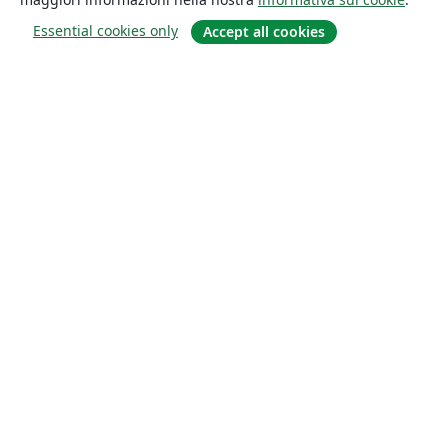
Essential cookies only
Accept all cookies
About
About us
Careers
Blog
Solutions
For business
For universities
For government
For publishers