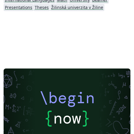
Presentations
Theses
Žilinská univerzita v Žiline
\begin
{
now
}