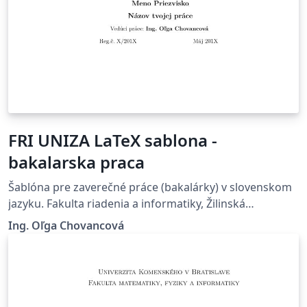
FRI UNIZA LaTeX sablona -
bakalarska praca
Šablóna pre zaverečné práce (bakalárky) v slovenskom
jazyku. Fakulta riadenia a informatiky, Žilinská
univerzita v Žiline.
Ing. Oľga Chovancová