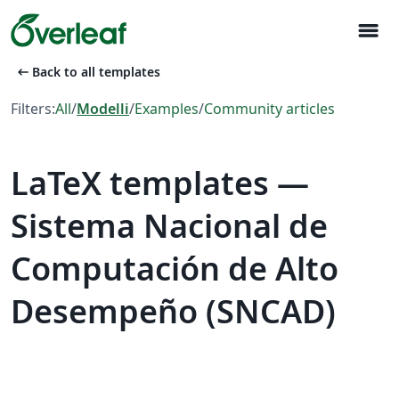
menu
arrow_left_alt
Back to all templates
Filters:
All
/
Modelli
/
Examples
/
Community articles
LaTeX templates —
Sistema Nacional de
Computación de Alto
Desempeño (SNCAD)