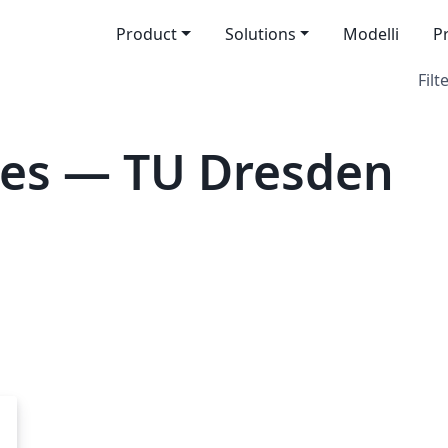
Product
Solutions
Modelli
P
Filt
tes — TU Dresden