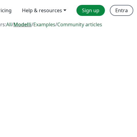
ricing
Help & resources
Sign up
Entra
ers:
All
/
Modelli
/
Examples
/
Community articles