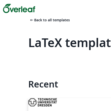
arrow_left_alt
Back to all templates
LaTeX templa
Recent