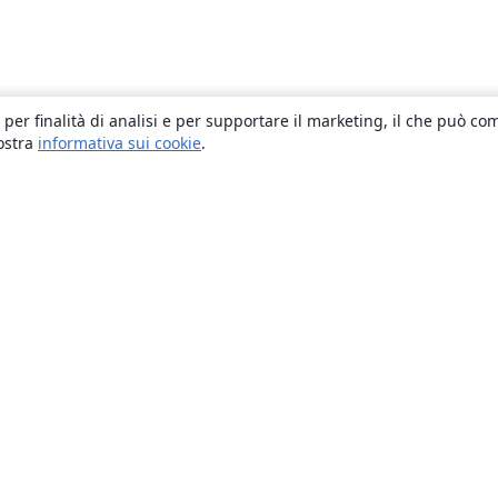
 per finalità di analisi e per supportare il marketing, il che può co
nostra
informativa sui cookie
.
About
About us
Careers
Blog