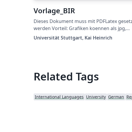
Vorlage_BIR
Dieses Dokument muss mit PDFLatex geset
werden Vorteil: Grafiken koennen als jpg,
png, ... verwendet werden und die Links im
Universität Stuttgart, Kai Heinrich
Dokument sind auch gleich richtig Ermöglic
\\ bei der Titelseite (z.B. bei supervisor) Sieh
https://github.com/latextemplates/uni-
stuttgart-cs-cover/issues/4
Related Tags
International Languages
University
German
Re