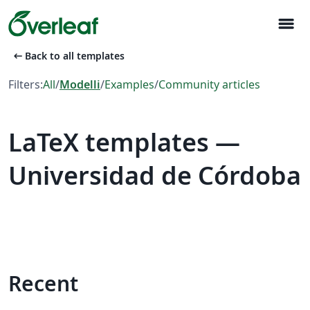
menu
arrow_left_alt
Back to all templates
Filters:
All
/
Modelli
/
Examples
/
Community articles
LaTeX templates —
Universidad de Córdoba
Recent