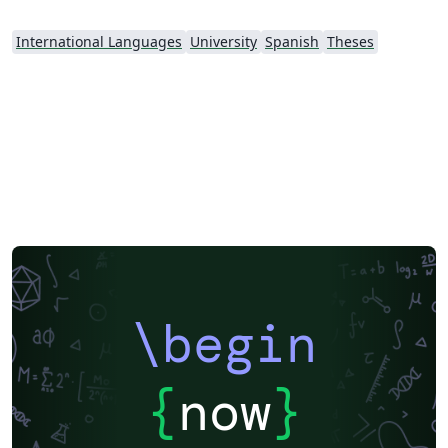
International Languages
University
Spanish
Theses
\begin
{
now
}