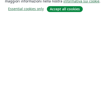
maggiori informazioni nella nostra
informativa sui cookie
.
Essential cookies only
Accept all cookies
About
About us
Careers
Blog
Solutions
For business
For universities
For government