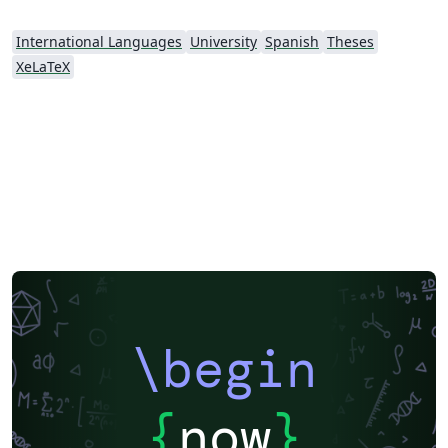
International Languages
University
Spanish
Theses
XeLaTeX
\begin
{
now
}