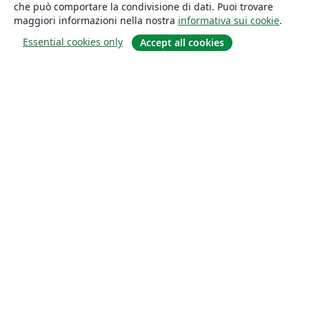
che può comportare la condivisione di dati. Puoi trovare
maggiori informazioni nella nostra
informativa sui cookie
.
Essential cookies only
Accept all cookies
About
About us
Careers
Blog
Solutions
For business
For universities