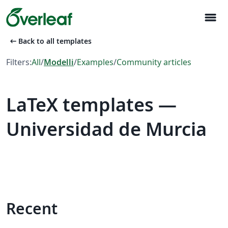
menu
arrow_left_alt
Back to all templates
Filters:
All
/
Modelli
/
Examples
/
Community articles
LaTeX templates —
Universidad de Murcia
Recent