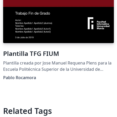
Plantilla TFG FIUM
Plantilla creada por Jose Manuel Requena Plens para la
Escuela Politécnica Superior de la Universidad de
Alicante y modificada por Pablo Rocamora para la
Pablo Rocamora
Universidad de Murcia
Related Tags