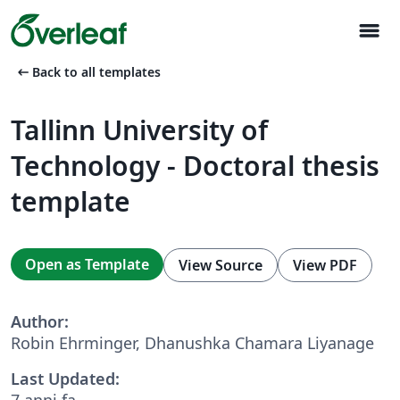
menu
arrow_left_alt
Back to all templates
Tallinn University of
Technology - Doctoral thesis
template
Open as Template
View Source
View PDF
Author:
Robin Ehrminger, Dhanushka Chamara Liyanage
Last Updated:
7 anni fa