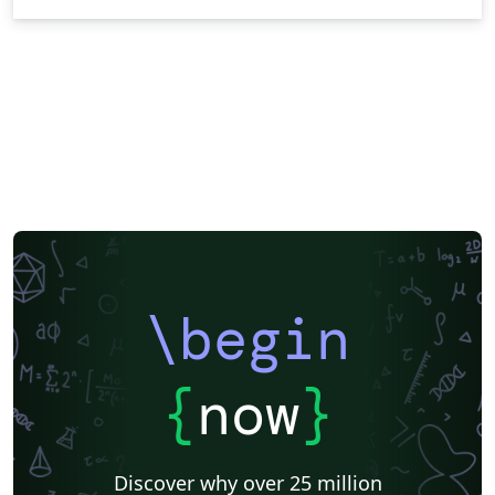
\begin
{
now
}
Discover why over 25 million