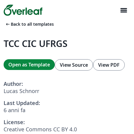
menu
arrow_left_alt
Back to all templates
TCC CIC UFRGS
Open as Template
View Source
View PDF
Author:
Lucas Schnorr
Last Updated:
6 anni fa
License:
Creative Commons CC BY 4.0