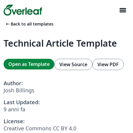
menu
arrow_left_alt
Back to all templates
Technical Article Template
Open as Template
View Source
View PDF
Author:
Josh Billings
Last Updated:
9 anni fa
License:
Creative Commons CC BY 4.0