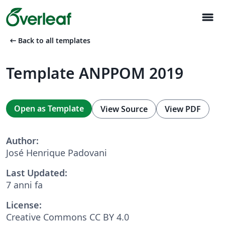
menu
arrow_left_alt
Back to all templates
Template ANPPOM 2019
Open as Template
View Source
View PDF
Author:
José Henrique Padovani
Last Updated:
7 anni fa
License:
Creative Commons CC BY 4.0