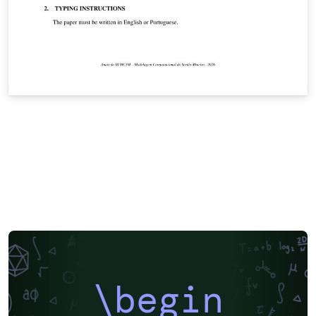
\begin