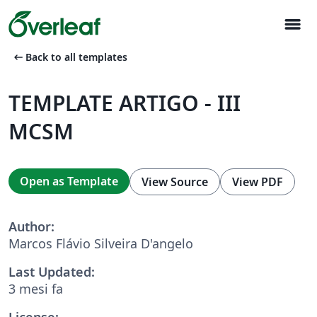
menu
arrow_left_alt
Back to all templates
TEMPLATE ARTIGO - III
MCSM
Open as Template
View Source
View PDF
Author:
Marcos Flávio Silveira D'angelo
Last Updated:
3 mesi fa
License: