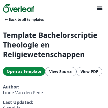
menu
arrow_left_alt
Back to all templates
Template Bachelorscriptie
Theologie en
Religiewetenschappen
Open as Template
View Source
View PDF
Author:
Linde Van den Eede
Last Updated:
6 anni fa