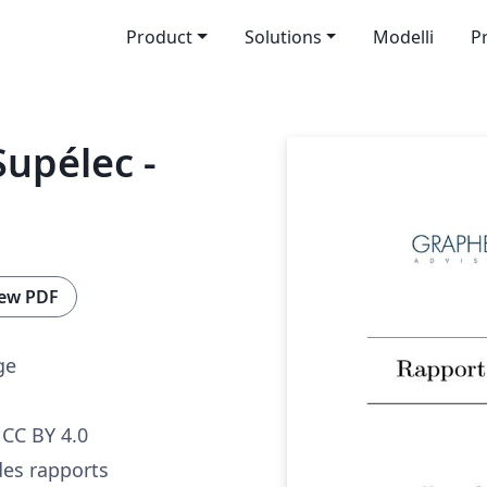
Product
Solutions
Modelli
P
upélec -
ew PDF
ge
CC BY 4.0
es rapports