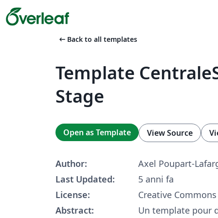
arrow_left_alt
Back to all templates
Template CentraleS
Stage
Open as Template
View Source
Vi
Author:
Axel Poupart-Lafar
Last Updated:
5 anni fa
License:
Creative Commons 
Abstract:
Un template pour d