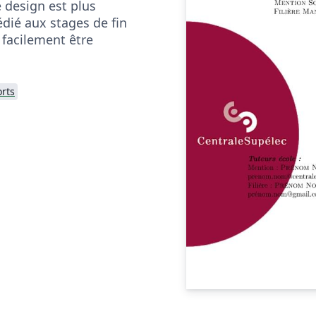
 design est plus
dié aux stages de fin
 facilement être
rts