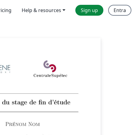
ricing
Help & resources
Sign up
Entra