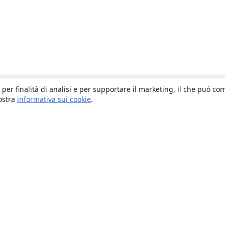
 per finalità di analisi e per supportare il marketing, il che può co
nostra
informativa sui cookie
.
About
About us
Careers