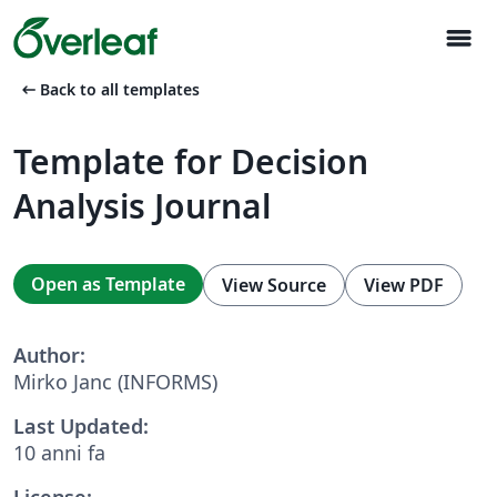
menu
arrow_left_alt
Back to all templates
Template for Decision
Analysis Journal
Open as Template
View Source
View PDF
Author:
Mirko Janc (INFORMS)
Last Updated:
10 anni fa
License: