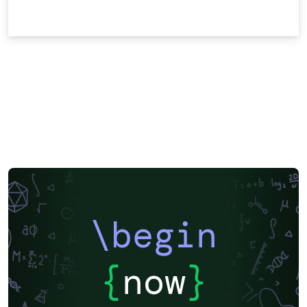
\begin
{
now
}