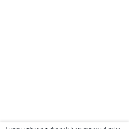
Usiamo i cookie per migliorare la tua esperienza sul nostro