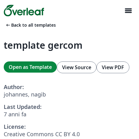
menu
arrow_left_alt
Back to all templates
template gercom
Open as Template
View Source
View PDF
Author:
johannes, nagib
Last Updated:
7 anni fa
License:
Creative Commons CC BY 4.0