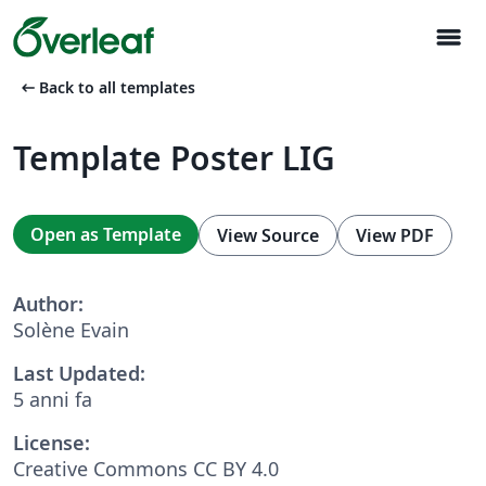
menu
arrow_left_alt
Back to all templates
Template Poster LIG
Open as Template
View Source
View PDF
Author:
Solène Evain
Last Updated:
5 anni fa
License:
Creative Commons CC BY 4.0