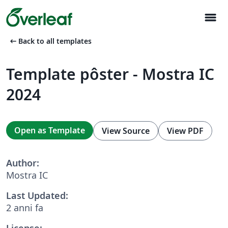
menu
arrow_left_alt
Back to all templates
Template pôster - Mostra IC
2024
Open as Template
View Source
View PDF
Author:
Mostra IC
Last Updated:
2 anni fa
License: