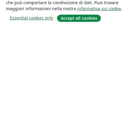
che può comportare la condivisione di dati. Puoi trovare
maggiori informazioni nella nostra
informativa sui cookie
.
Essential cookies only
Accept all cookies
About
About us
Careers
Blog
Solutions
For business