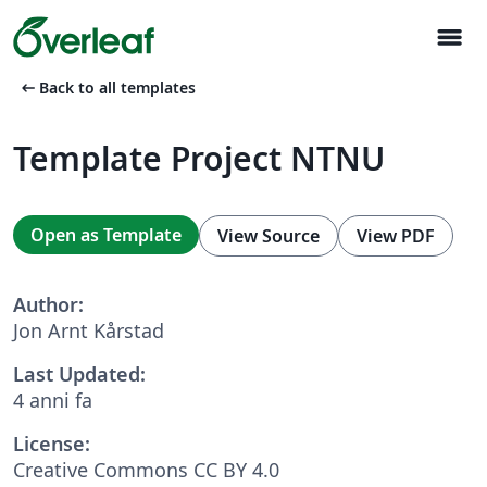
menu
arrow_left_alt
Back to all templates
Template Project NTNU
Open as Template
View Source
View PDF
Author:
Jon Arnt Kårstad
Last Updated:
4 anni fa
License:
Creative Commons CC BY 4.0