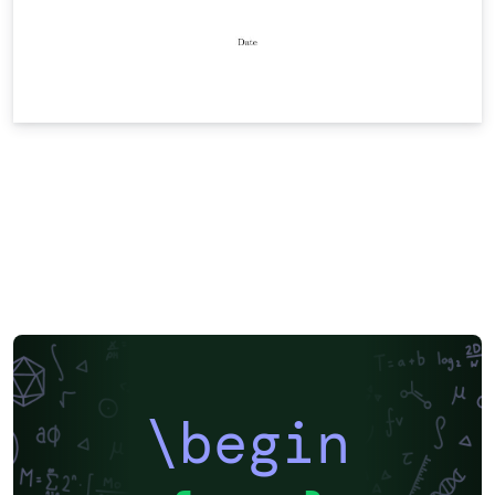
\begin