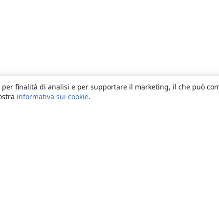
 per finalità di analisi e per supportare il marketing, il che può co
nostra
informativa sui cookie
.
About
About us
Careers