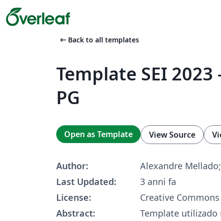
arrow_left_alt
Back to all templates
Template SEI 2023 
PG
Open as Template
View Source
Vi
Author:
Alexandre Mellado; 
Last Updated:
3 anni fa
License:
Creative Commons 
Abstract:
Template utilizado