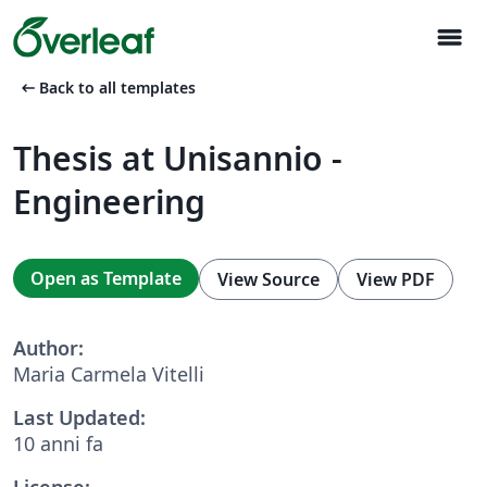
menu
arrow_left_alt
Back to all templates
Thesis at Unisannio -
Engineering
Open as Template
View Source
View PDF
Author:
Maria Carmela Vitelli
Last Updated:
10 anni fa
License: