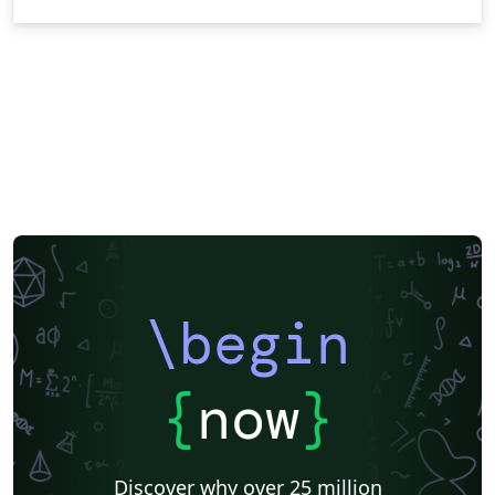
\begin
{
now
}
Discover why over 25 million