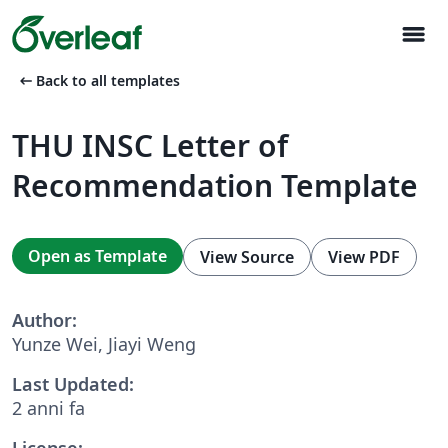
menu
arrow_left_alt
Back to all templates
THU INSC Letter of
Recommendation Template
Open as Template
View Source
View PDF
Author:
Yunze Wei, Jiayi Weng
Last Updated:
2 anni fa
License: