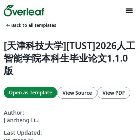
menu
arrow_left_alt
Back to all templates
[天津科技大学][TUST]2026人工
智能学院本科生毕业论文1.1.0
版
Open as Template
View Source
View PDF
Author:
Jianzheng Liu
Last Updated:
un mese fa