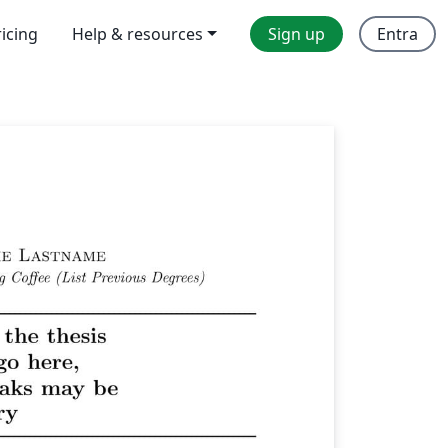
ricing
Help & resources
Sign up
Entra