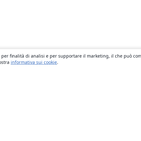
 per finalità di analisi e per supportare il marketing, il che può co
nostra
informativa sui cookie
.
About
About us
Careers