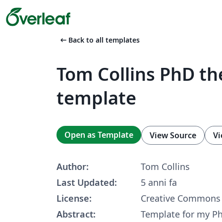
arrow_left_alt
Back to all templates
Tom Collins PhD th
template
Open as Template
View Source
Vi
Author:
Tom Collins
Last Updated:
5 anni fa
License:
Creative Commons 
Abstract:
Template for my Ph