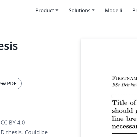
Product
Solutions
Modelli
P
esis
ew PDF
CC BY 4.0
D thesis. Could be