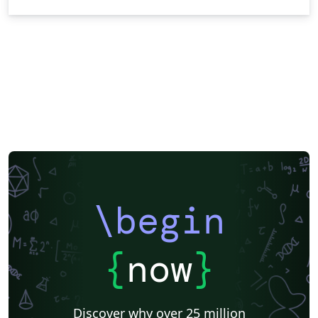
\begin
{
now
}
Discover why over 25 million