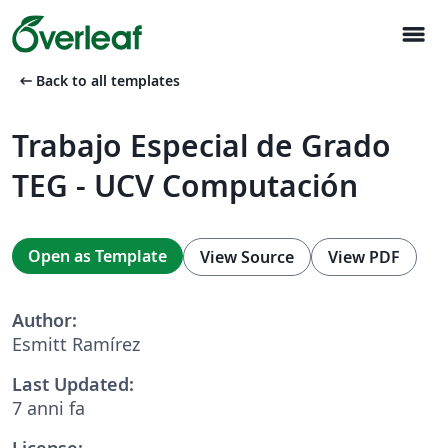
menu
arrow_left_alt
Back to all templates
Trabajo Especial de Grado
TEG - UCV Computación
Open as Template
View Source
View PDF
Author:
Esmitt Ramírez
Last Updated:
7 anni fa
License: