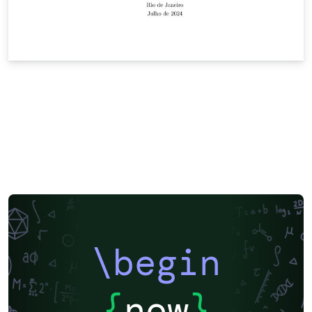
\begin
{
now
}