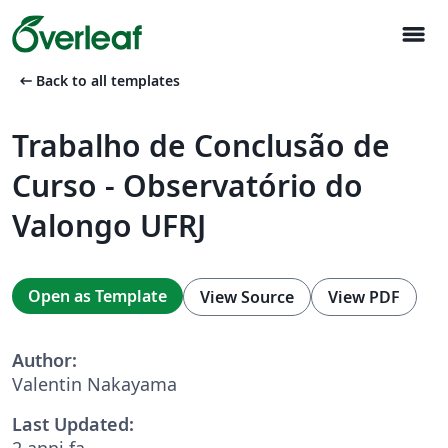
menu
arrow_left_alt
Back to all templates
Trabalho de Conclusão de
Curso - Observatório do
Valongo UFRJ
Open as Template
View Source
View PDF
Author:
Valentin Nakayama
Last Updated:
2 anni fa