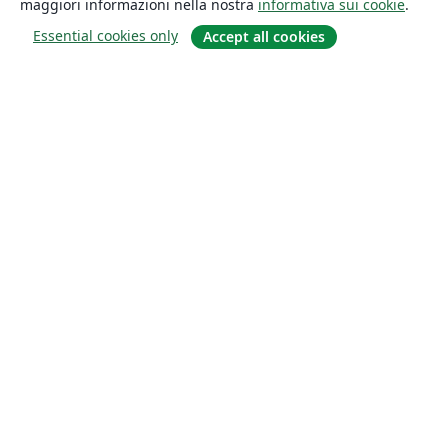
maggiori informazioni nella nostra
informativa sui cookie
.
Essential cookies only
Accept all cookies
About
About us
Careers
Blog
Solutions
For business
For universities