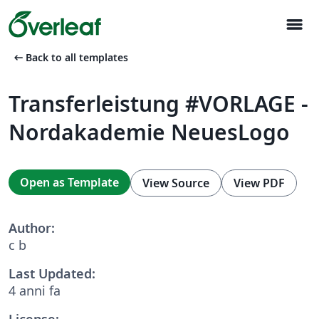
menu
arrow_left_alt
Back to all templates
Transferleistung #VORLAGE -
Nordakademie NeuesLogo
Open as Template
View Source
View PDF
Author:
c b
Last Updated:
4 anni fa
License: