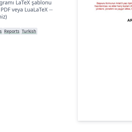
ogramı LaTeX şablonu
 PDF veya LuaLaTeX --
iz)
s
Reports
Turkish