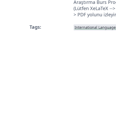
Araştırma Burs Pr
(Lütfen XeLaTeX -->
> PDF yolunu izleyin
Tags:
International Language