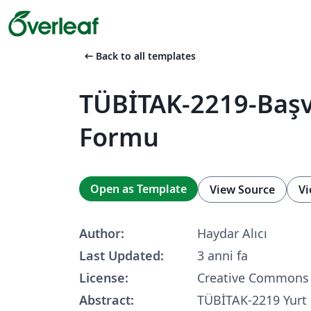
arrow_left_alt
Back to all templates
TÜBİTAK-2219-Baş
Formu
Open as Template
View Source
Vi
Author:
Haydar Alıcı
Last Updated:
3 anni fa
License:
Creative Commons 
Abstract:
TÜBİTAK-2219 Yurt 