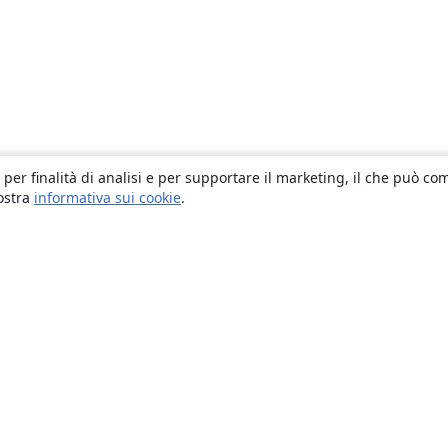
 per finalità di analisi e per supportare il marketing, il che può co
nostra
informativa sui cookie
.
About
About us
Careers