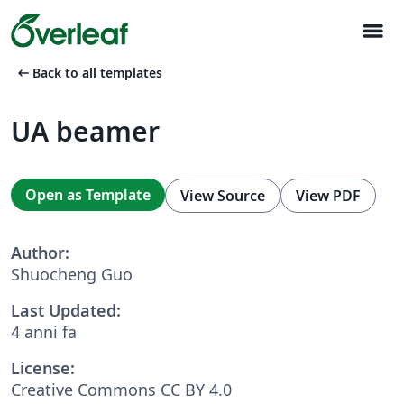
menu
arrow_left_alt
Back to all templates
UA beamer
Open as Template
View Source
View PDF
Author:
Shuocheng Guo
Last Updated:
4 anni fa
License:
Creative Commons CC BY 4.0