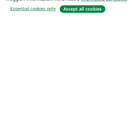
Essential cookies only
Accept all cookies
About
About us
Careers
Blog
Solutions
For business
For universities