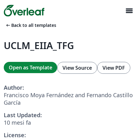
menu
arrow_left_alt
Back to all templates
UCLM_EIIA_TFG
Open as Template
View Source
View PDF
Author:
Francisco Moya Fernández and Fernando Castillo
García
Last Updated:
10 mesi fa
License: