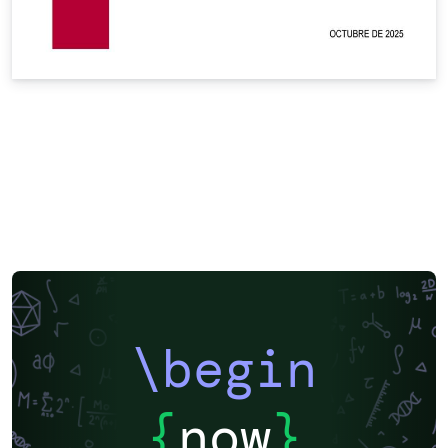
\begin
{
now
}