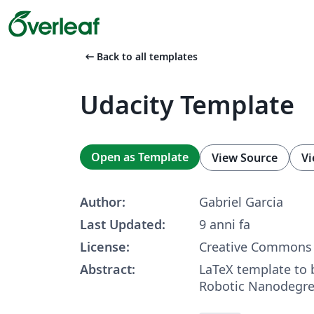
arrow_left_alt
Back to all templates
Udacity Template
Open as Template
View Source
Vi
Author:
Gabriel Garcia
Last Updated:
9 anni fa
License:
Creative Commons 
Abstract:
LaTeX template to 
Robotic Nanodegree