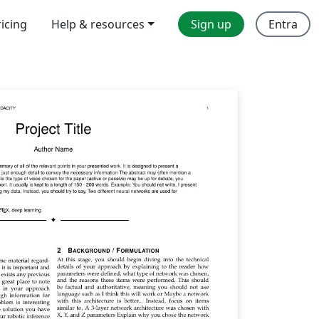
ricing
Help & resources
Sign up
Entra