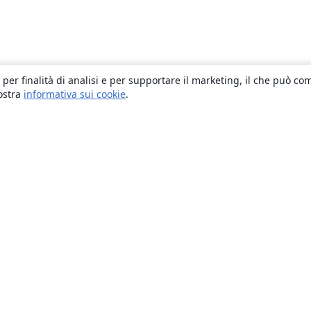
 per finalità di analisi e per supportare il marketing, il che può co
nostra
informativa sui cookie
.
About
About us
Careers
Blog