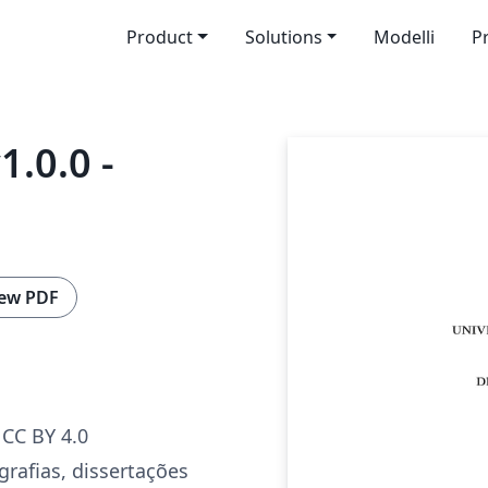
Product
Solutions
Modelli
P
.0.0 -
ew PDF
CC BY 4.0
afias, dissertações