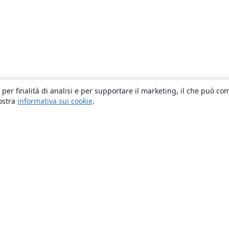
 per finalità di analisi e per supportare il marketing, il che può co
nostra
informativa sui cookie
.
About
About us
Careers