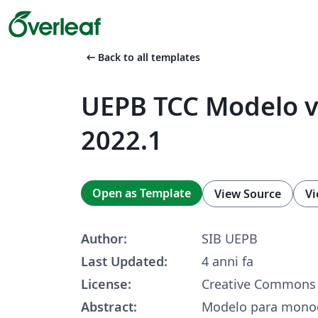
arrow_left_alt
Back to all templates
UEPB TCC Modelo v1
2022.1
Open as Template
View Source
Vi
Author:
SIB UEPB
Last Updated:
4 anni fa
License:
Creative Commons 
Abstract:
Modelo para monogr