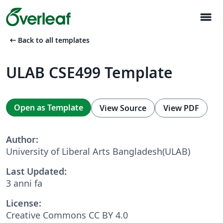
menu
arrow_left_alt
Back to all templates
ULAB CSE499 Template
Open as Template
View Source
View PDF
Author:
University of Liberal Arts Bangladesh(ULAB)
Last Updated:
3 anni fa
License:
Creative Commons CC BY 4.0