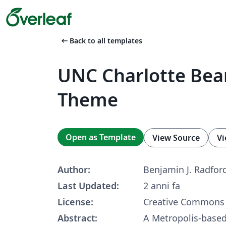
arrow_left_alt
Back to all templates
UNC Charlotte Be
Theme
Open as Template
View Source
Vi
Author:
Benjamin J. Radfor
Last Updated:
2 anni fa
License:
Creative Commons 
Abstract:
A Metropolis-base