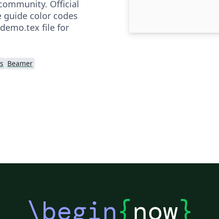
community. Official
e guide color codes
 demo.tex file for
s
Beamer
\begin
{
now
}