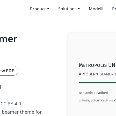
Product
Solutions
Modelli
P
amer
ew PDF
d
CC BY 4.0
d beamer theme for