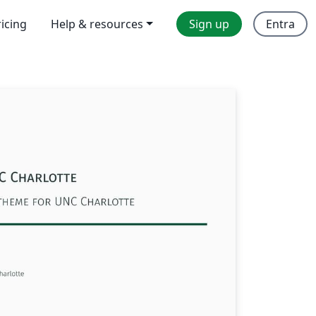
ricing
Help & resources
Sign up
Entra