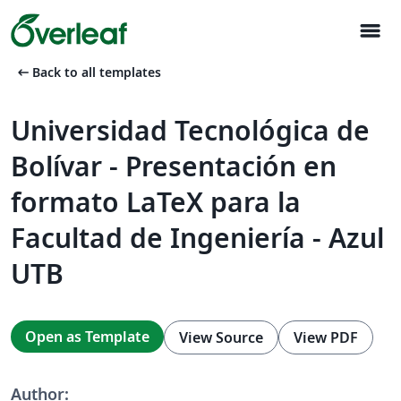
menu
arrow_left_alt
Back to all templates
Universidad Tecnológica de
Bolívar - Presentación en
formato LaTeX para la
Facultad de Ingeniería - Azul
UTB
Open as Template
View Source
View PDF
Author: