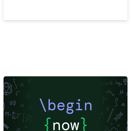
\begin
{
now
}