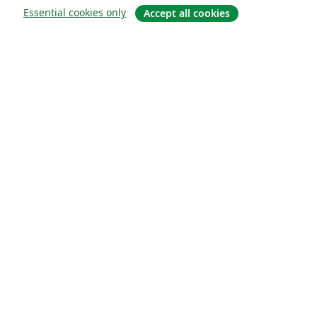
Essential cookies only
Accept all cookies
About
About us
Careers
Blog
Solutions
For business
For universities