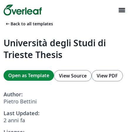
menu
arrow_left_alt
Back to all templates
Università degli Studi di
Trieste Thesis
Open as Template
View Source
View PDF
Author:
Pietro Bettini
Last Updated:
2 anni fa
License: