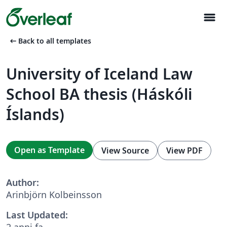
menu
arrow_left_alt
Back to all templates
University of Iceland Law
School BA thesis (Háskóli
Íslands)
Open as Template
View Source
View PDF
Author:
Arinbjörn Kolbeinsson
Last Updated:
2 anni fa