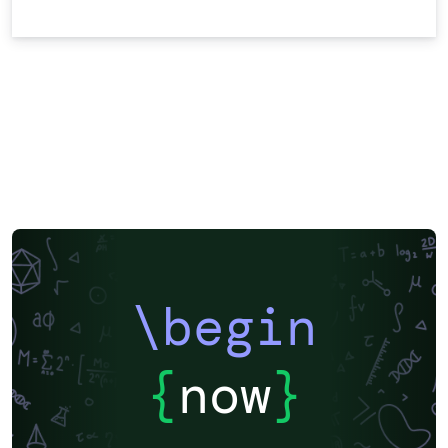
\begin
{
now
}