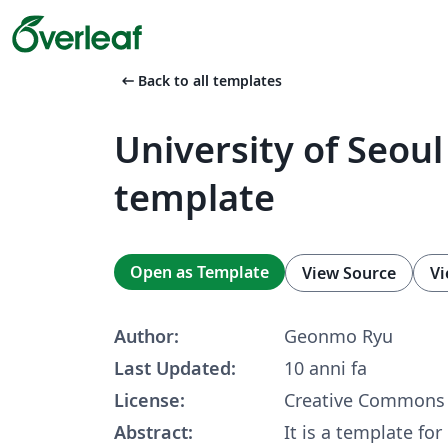
arrow_left_alt
Back to all templates
University of Seoul
template
Open as Template
View Source
Vi
Author:
Geonmo Ryu
Last Updated:
10 anni fa
License:
Creative Commons 
Abstract:
It is a template for