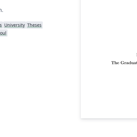
n.
s
University
Theses
eoul