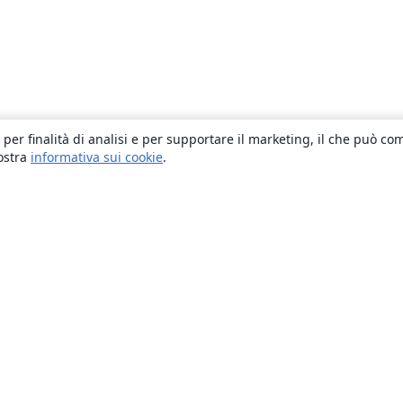
 per finalità di analisi e per supportare il marketing, il che può co
nostra
informativa sui cookie
.
About
About us
Careers
Blog