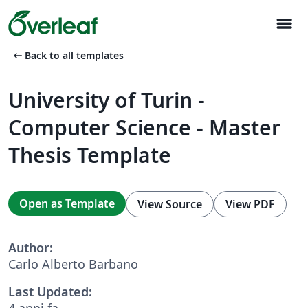
menu
arrow_left_alt
Back to all templates
University of Turin -
Computer Science - Master
Thesis Template
Open as Template
View Source
View PDF
Author:
Carlo Alberto Barbano
Last Updated:
4 anni fa