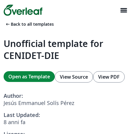
menu
arrow_left_alt
Back to all templates
Unofficial template for
CENIDET-DIE
Open as Template
View Source
View PDF
Author:
Jesús Emmanuel Solís Pérez
Last Updated:
8 anni fa
License: