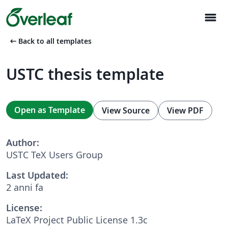
menu
arrow_left_alt
Back to all templates
USTC thesis template
Open as Template
View Source
View PDF
Author:
USTC TeX Users Group
Last Updated:
2 anni fa
License:
LaTeX Project Public License 1.3c