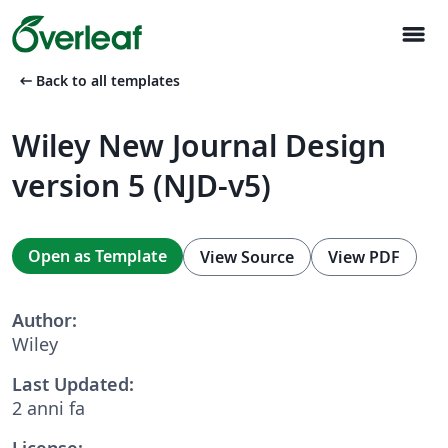
menu
arrow_left_alt
Back to all templates
Wiley New Journal Design
version 5 (NJD-v5)
Open as Template
View Source
View PDF
Author:
Wiley
Last Updated:
2 anni fa
License: