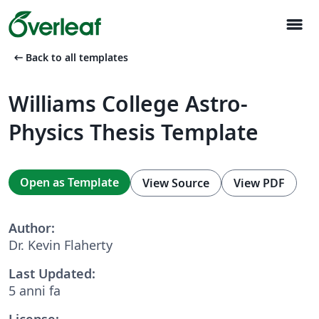
menu
arrow_left_alt
Back to all templates
Williams College Astro-
Physics Thesis Template
Open as Template
View Source
View PDF
Author:
Dr. Kevin Flaherty
Last Updated:
5 anni fa
License: