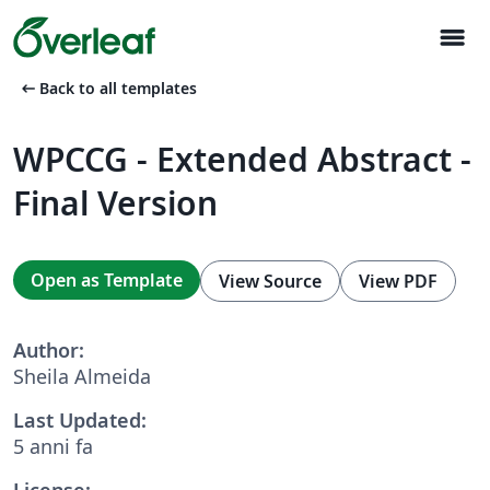
menu
arrow_left_alt
Back to all templates
WPCCG - Extended Abstract -
Final Version
Open as Template
View Source
View PDF
Author:
Sheila Almeida
Last Updated:
5 anni fa
License: