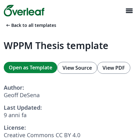
menu
arrow_left_alt
Back to all templates
WPPM Thesis template
Open as Template
View Source
View PDF
Author:
Geoff DeSena
Last Updated:
9 anni fa
License:
Creative Commons CC BY 4.0