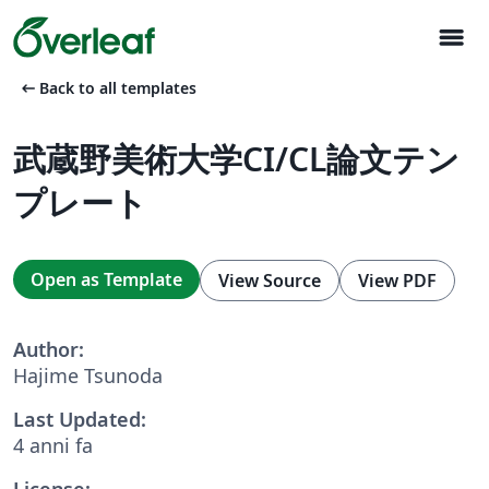
menu
arrow_left_alt
Back to all templates
武蔵野美術大学CI/CL論文テン
プレート
Open as Template
View Source
View PDF
Author:
Hajime Tsunoda
Last Updated:
4 anni fa
License: